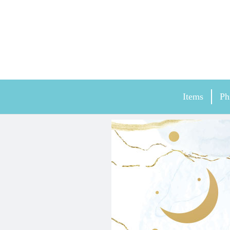
Items
Ph