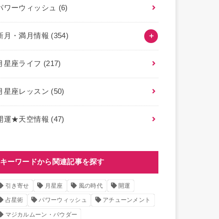
パワーウィッシュ
(6)
新月・満月情報
(354)
月星座ライフ
(217)
月星座レッスン
(50)
開運★天空情報
(47)
キーワードから関連記事を探す
引き寄せ
月星座
風の時代
開運
占星術
パワーウィッシュ
アチューンメント
マジカルムーン・パウダー