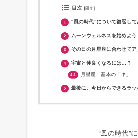
目次
[
隠す
]
“風の時代”について復習して
1
ムーンウェルネスを始めよう
2
その日の月星座に合わせてア
3
宇宙と仲良くなるには…？
4
月星座、基本の「キ」
4.1
最後に、今日からできるラッ
5
“風の時代”