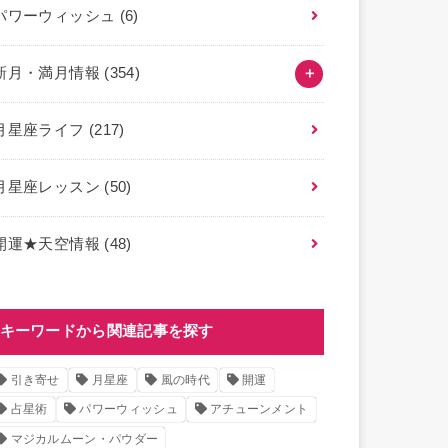
パワーウィッシュ
(6)
新月・満月情報
(354)
月星座ライフ
(217)
月星座レッスン
(50)
開運★天空情報
(48)
キーワードから関連記事を探す
引き寄せ
月星座
風の時代
開運
占星術
パワーウィッシュ
アチューンメント
マジカルムーン・パウダー