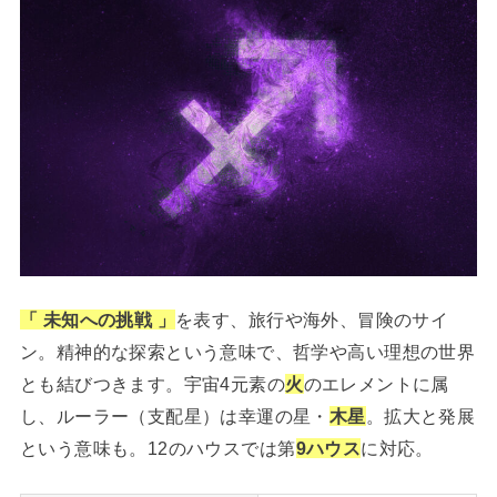
「 未知への挑戦 」
を表
す
、旅行や海外、冒険のサイ
ン。精神的な探索という意味で、哲学や高い理想の世界
とも結びつきます。宇宙4元素の
火
のエレメントに属
し、ルーラー（支配星）は幸運の星・
木星
。拡大と発展
という意味も。12のハウスでは第
9ハウス
に対応。