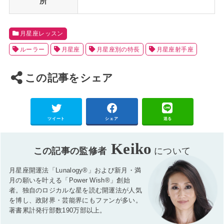
所
月星座レッスン
ルーラー
月星座
月星座別の特長
月星座射手座
この記事をシェア
ツイート
シェア
送る
Keiko
この記事の監修者
について
月星座開運法「Lunalogy®」および新月・満
月の願いを叶える「Power Wish®」創始
者。独自のロジカルな星を読む開運法が人気
を博し、政財界・芸能界にもファンが多い。
著書累計発行部数190万部以上。