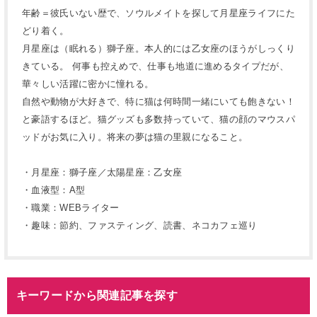
年齢＝彼氏いない歴で、ソウルメイトを探して月星座ライフにた
どり着く。
月星座は（眠れる）獅子座。本人的には乙女座のほうがしっくり
きている。 何事も控えめで、仕事も地道に進めるタイプだが、
華々しい活躍に密かに憧れる。
自然や動物が大好きで、特に猫は何時間一緒にいても飽きない！
と豪語するほど。猫グッズも多数持っていて、猫の顔のマウスパ
ッドがお気に入り。将来の夢は猫の里親になること。
・月星座：獅子座／太陽星座：乙女座
・血液型：A型
・職業：WEBライター
・趣味：節約、ファスティング、読書、ネコカフェ巡り
キーワードから関連記事を探す