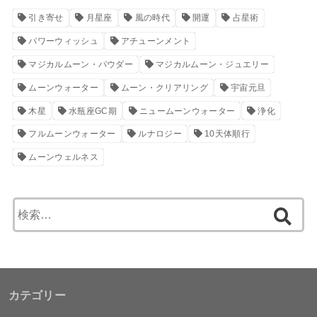
引き寄せ
月星座
風の時代
開運
占星術
パワーウィッシュ
アチューンメント
マジカルムーン・パウダー
マジカルムーン・ジュエリー
ムーンウォーター
ムーン・クリアリング
宇宙元旦
木星
水瓶座GC期
ニュームーンウォーター
浄化
フルムーンウォーター
ルナロジー
10天体順行
ムーンウェルネス
検
索
:
カテゴリー