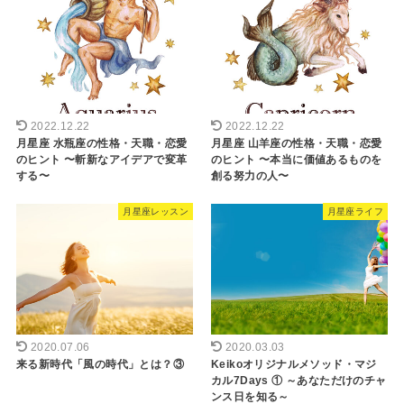
2022.12.22
2022.12.22
月星座 水瓶座の性格・天職・恋愛
月星座 山羊座の性格・天職・恋愛
のヒント 〜斬新なアイデアで変革
のヒント 〜本当に価値あるものを
する〜
創る努力の人〜
月星座レッスン
月星座ライフ
2020.07.06
2020.03.03
来る新時代「風の時代」とは？③
Keikoオリジナルメソッド・マジ
カル7Days ① ～あなただけのチャ
ンス日を知る～