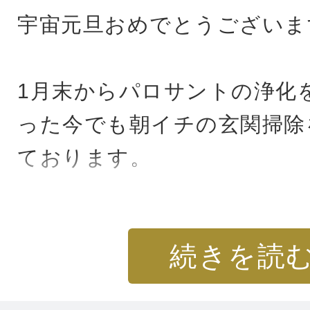
これからも使い続けます♪
宇宙元旦おめでとうございま
1月末からパロサントの浄化
った今でも朝イチの玄関掃除
ております。
おかげさまで、できるかわか
続きを読
みたかったことにチャレンジ
遂げ周囲からも高評価をいた