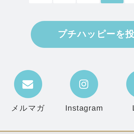
いるのはパウダーがお守りに
お陰です。
プチハッピーを
メールマガジンの占いも毎日
のですが、お買い物中に普段
うしても気になってしまった
キーフードだったりするので
メルマガ
Instagram
これからも様々なグッズやお
ります。