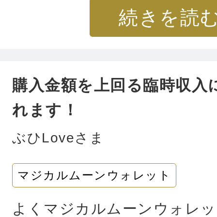
続きを読
す 外出を早めた、電話を先
ら連絡がありギリギリ助かっ
事も理解してもらえなかった
購入金額を上回る臨時収入
知人へ連絡したら突然悪かっ
れます！
んの言うことわかる今大変な
ウチでは焚くことができず購
ぶひLoveさま
の方のアドバイス通り置いて
マジカルムーンウォレット
果 購入して場が浄化され心
すありがとうございました
よくマジカルムーンウォレッ