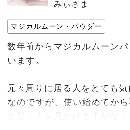
早速シンクロがありました。
みぃさま
もちろん作って食べました^_
マジカルムーン・パウダー
Keikoさんのアイテムの数
数年前からマジカルムーンパ
も有り難く、愛用しておりま
います。
ンジットミュージックは新し
きました。
元々周りに居る人をとても気
明日の蠍座楽曲も楽しみにし
なのですが、使い始めてから
と思う人を見かける事がなく
いつも幸せを与えていただき
さんにイヤな態度を取る人や