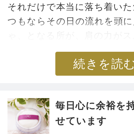
それだけで本当に落ち着いた
つもならその日の流れを頭に
ゃ、となる所が、肩の力がス
いました。
続きを読
初回の天秤座の楽曲がとても
何度も聴きました。
聴いた翌日の今朝、前日にコ
毎日心に余裕を
いたのでスープパスタを作ろ
せています
たら、今日のラッキーフード