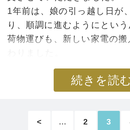
買いたいものを買いに行った
1年前は、娘の引っ越し日が
ンが出ていた事も1度や2度
り、順調に進むようにという
す。
荷物運びも、新しい家電の搬
わりました。
良い事があるかなって思って
そして、主人一人での、自宅
続きを読
心に余裕ができ、楽しく過ご
道路で事故があり、渋滞には
を後で聞き、引っ越しに影響
子供が3人いるのでなかなか
良かったと安堵いたしました
も出来ない中、心穏やかに過
<
…
2
3
今更ながら、ありがとうござ