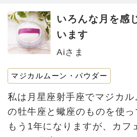
した。
いろんな月を感
います
また、4月から希望の部署に
になり、大変ありがたい波に
Aiさま
ております。これからも掃除
マジカルムーン・パウダー
けていきたいとおもいます。
私は月星座射手座でマジカル
最後に、いつも素敵な商品や
の牡牛座と蠍座のものを使っ
がとうございます！
もう1年になりますが、カフ