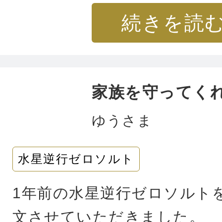
います。
続きを読
ル違反をする人、怒っている
そして一番驚いているのが、
家族を守ってく
いる物は後々必ずと言ってい
が出来ているという事です。
ゆうさま
人気があって高額転売されて
水星逆行ゼロソルト
が多く購入がなかなか難しい
とは思ったけど諦めたものが
1年前の水星逆行ゼロソルト
入る事が多くあります。
文させていただきました。