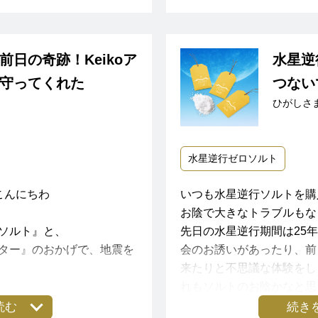
あったのでシェアさせてい
わる人やお客さまは、とて
これからもK’sセレクシ
恵まれているなぁと、心か
っています。ありがとうご
前日の奇跡！Keikoア
水星逆
守ってくれた
つない
、投稿しない派で、人生初
ひがしさ
思ったきっかけは、水星逆
いる‼︎と思ったからです。
水星逆行ゼロソルト
3回目なのですが、これま
こんにちわ
いつも水星逆行ソルトを購
水星逆行期間を過ごせてい
お陰で大きなトラブルもな
して、それぞれ自宅と職場
ソルト』と、
先日の水星逆行期間は25
ター』のおかげで、地震を
会のお誘いがあったり、前
来たりと不思議な体験をし
から、仕事関係のやり取り
れもソルトのお陰かなと思
いと思われるの記載が含ま
行を計画した際に、帰省時
読む
続き
何かしらの毎日のように、