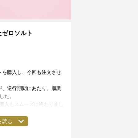
たゼロソルト
トを購入し、今回も注文させ
が、逆行期間にあたり、順調
した。
搬入もスムーズに終わりまし
宅への帰路で、高速道路で事
を読む
という話しを後で聞き、引っ
り良かったと安堵いたしまし