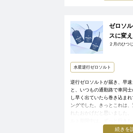
が丁度、水星逆行前日！との
届くようになりました。
『水星逆行ゼロソルト』＆『
ター』を準備しました。
こわいくらい、
ゼロソル
みんなは絶賛水星逆行中です
旅行中は何事もなく過ごしま
スに変え
帰省当日の午後に雨降り、他
２月のひつ
その都度、『すでにお気づき
いで汗だくになり、大急ぎで
程が違っているようです』や
ました。
思いますが、変更いたしまし
水星逆行ゼロソルト
ると、『うっかりしていまし
予定を早めたおかげで、予約
りがとうございます』など、
い便にチケット交換をして、
逆行ゼロソルトが届き、早速
げさまで、お客さまなどにリ
と、いつもの通勤路で車同士
混乱を防ぐことができていま
そしてお家に着いた途端ニュ
し早く出ていたら巻き込まれ
過駅の近くで地震発生！津波
ングでした。きっとこれは、
なによりわたし自身が、
っっ！
れたおかげだと思いました。
焦ることなく冷静に、とても
ルト期間中は、ずっと行きた
いて、事務的でない、あたた
新幹線を早めていなかったら
が当たり、幸せな時間を過ご
続きを
とれています。