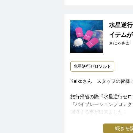
またそのおかげか、仕事で関
もいい方々ばかりで、いつも
水星逆行
ら思う日々です。
イテムが
こういうレビュー的なものは
さにゃさま
めてなんですが、
今回、こちらに投稿しようと
行ゼロソルトに守られすぎて
水星逆行ゼロソルト
ゼロソルトの購入は、たしか
Keikoさん スタッフの皆様
での2回も特にトラブルなく
たので、今回もお守りに購入
旅行帰省の際『水星逆行ゼロ
とバッグに入れています。
『バイブレーションプロテク
回避する事が出来ました！
今回の水星逆行の直前くらい
の中で、日程の間違いや勘違
こどものお誕生日祝いにと旅
続きを
れるメールやメッセージが、