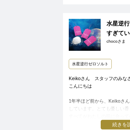
てきました。
ですが、結果オーライ！いい
それ以上に想定外の展開や余
水星逆行
おもしろがっている自分がい
います。
すぎてい
リスク回避にとどまらず、メ
chocoさま
てくれるゼロソルトは今後も
水星逆行ゼロソルト
Keikoさん スタッフのみな
こんにちは
1年半ほど前から、Keikoさんのh
しています。とても優しい香
すべてがわたしの肌に合って
活になくてはならないものに
続きを