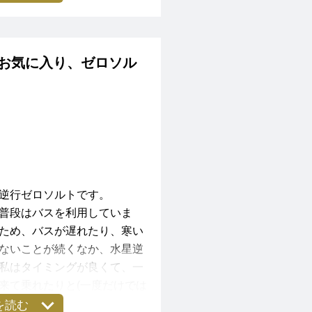
た。私は大感激の涙涙涙でし
い思い出になりました。娘2
ソルトをもらっているからで
お気に入り、ゼロソル
ます。
逆行ゼロソルトです。
普段はバスを利用していま
ため、バスが遅れたり、寒い
ないことが続くなか、水星逆
私はタイミングが良くて、一
来て乗れたりと(一度だけでは
振り回されることなく過ごすこ
を読む