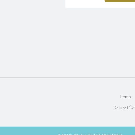
同じような事が３回ほどあり
普通に過ごせて良かったです
Items
ショッピン