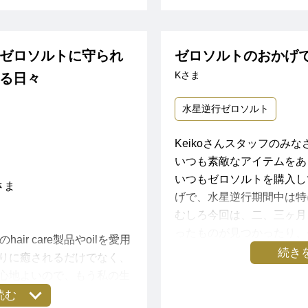
た。
感じに収束しています！！
今更ながら、ありがとうご
儀なくされる変化をどこか
ゼロソルトに守られ
ゼロソルトのおかげ
て、私自身の成長に驚いて
Kさま
る日々
ンタルトレーニングを促し
手放せません。
水星逆行ゼロソルト
Keikoさんスタッフのみな
いつも素敵なアイテムをあ
いつもゼロソルトを購入し
さま
げで、水星逆行期間中は特
むしろ今回は、二、三ヶ月
ったものが見つかったり、
air care製品やoilを愛用
が、急に陽の目を見てお役
続き
りに癒されるだけでなく、
しいことが起こっています。
心地よいので、もう私の生
間中は、振り返ったり、見
なっています。
読む
おっしゃっていますが、今