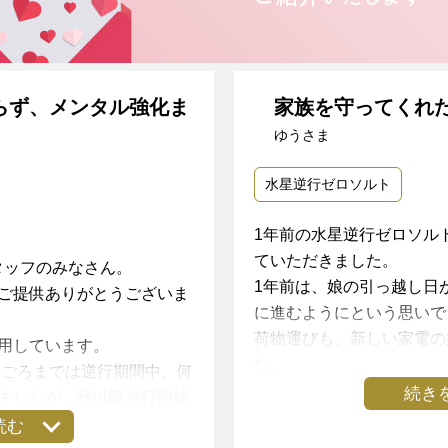
らず、メンタル強化ま
家族を守ってくれ
ゆうさま
水星逆行ゼロソルト
1年前の水星逆行ゼロソル
ていただきました。
onスタッフのみなさん。
1年前は、娘の引っ越し日
ご提供ありがとうございま
に進むようにという思いで
荷物運びも、新しい家電の
用しています。
た。
夏ごろまでは逆行期間中、何
そして、主人一人での、自
続き
ましたが、秋以降逆行開始
故があり、渋滞にはまった
に見舞われることが頻発し
読む
越しに影響なく無事に終わ