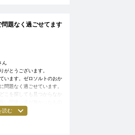
ざいました。
で問題なく過ごせてます
さん
りがとうございます。
ています。ゼロソルトのおか
に問題なく過ごせています。
どこを探しても見つからなか
長い間使い道が無かったもの
立ちグッズになったりと、嬉
を読む
Keikoさんは「水星逆行期
直したりすることが大切」と
回まさにそのような出来事が