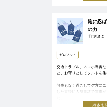
遇していたかも。。。と思う
ナスをゼロにするどころか、
守られていたのだなぁと改め
ロソルトのパワーの凄さにビ
水星逆行ゼロソルト、ほんと
ございます！
もともと予約していた新幹線
鞄に忍ば
とても忙しい日々なんですが
のようで安心致しました。
の力
着いて過ごせそうです。
千代紙さま
雨降りやこどもの汗だくなど
いつもありがとうございます
が、無事に何事もなく帰省で
ゼロソルト
そして、宇宙からの壮大なパ
る、Keikoさん＆スタッフ
交通トラブル、スマホ障害な
と、お守りとしてソルトを鞄
いつもステキな情報、アイテ
♡
何事もなく過ごして夕方にニ
した直後に人身事故で電車が
寒さが増してきましたが、体
た。
し下さい。
続きを