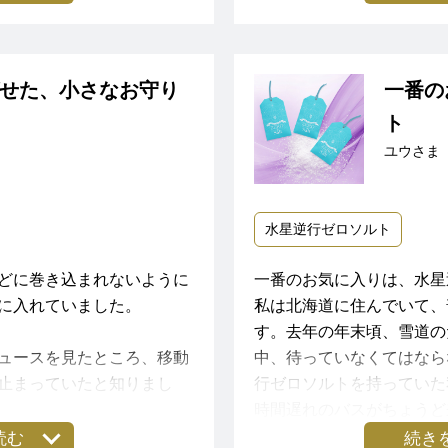
と、宇宙の壮大なパワーに
プラスに変えてくれて、ゼ
行もスムーズに終わりまし
て思いました。
ックリでした。 ありがとう
た。娘の幸せな姿が忘れな
に凄すぎです。
人も素直に毎回私からゼロ
の方々もニュースでは無事
せた、小さなお守り
一番の
しょう。ありがとうござい
、残りの逆行期間も、落ち
ト
ユウさま
、好転反応はありました
。
き、本当に良かったです。
水星逆行ゼロソルト
ワーをいつも教えてくれ
の皆様に感謝申し上げます。
どに巻き込まれないように
一番のお気に入りは、水星
に入れていました。
私は北海道に住んでいて、
ムをありがとうございます
す。去年の年末頃、雪道の
ュースを見たところ、移動
中、待っていなくてはなら
止まっていたと知りまし
行ゼロソルトを持っていた
調にお気をつけて、お過ご
時間遅れのバスがちょうど
ありません)、交通機関に
読む
続き