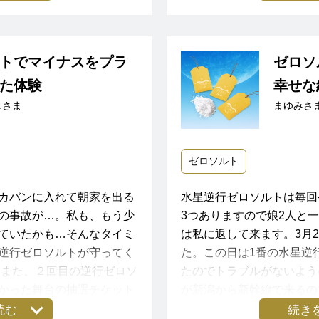
事で、いつもより念入りに
バイブレーションプロテク
トでマイナスをプラ
ゼロソ
したが、
た体験
幸せな
にもこどもが遊びすぎたせ
じさま
まゆみさ
だったらいいのですが、日
荷物置いている駅に向かい
『◯日もお願いしていたと
ょうか』と確認の連絡をす
ゼロソルト
た』『気づいてくれて、あ
していた新幹線より一本早
感謝されるとともに、おか
無事に帰省できました。
カバンに入れて朝家を出る
水星逆行ゼロソルトは毎回
リース前に、未然にミスや
の事故が…。私も、もう少
3つありますので娘2人と
す。
ースで、帰省する新幹線通
ていたかも…そんなタイミ
は私に返して来ます。3月
警報も出ていてビックリっ
逆行ゼロソルトが守ってく
た。この日は1番の水星逆
 また、２回目の逆行ゼロソ
たのでトラブルがないよう
優しい気持ちで対処できて
かった舞台の抽選チケット
が新潟から新幹線で来るの
かいコミュニケーションが
、ちょうど地震と津波に遭
すことが出来ました。マイ
逆行ゼロソルトのおかげで
読む
続き